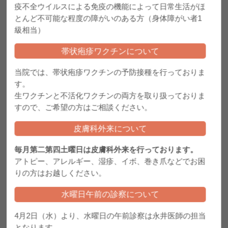
疫不全ウイルスによる免疫の機能によって日常生活がほ
2025.04.07
皮膚科外来について
とんど不可能な程度の障がいのある方（身体障がい者1
級相当）
2025.04.01
医療DX推進体制整備加算について
帯状疱疹ワクチンについて
2025.03.26
水曜日午前の診察について
当院では、帯状疱疹ワクチンの予防接種を行っておりま
す。
2025.02.27
生ワクチンと不活化ワクチンの両方を取り扱っておりま
サプリメントについて
すので、ご希望の方はご相談ください。
2025.01.27
毎月 第２ 第４土曜日
皮膚科外来について
2025.01.26
毎月第二第四土曜日は皮膚科外来を行っております。
担当医表の変更
アトピー、アレルギー、湿疹、イボ、巻き爪などでお困
2025.01.23
りの方はお越しください。
花粉症について
水曜日午前の診察について
2024.10.30
白玉点滴（予約制）
4月2日（水）より、水曜日の午前診察は永井医師の担当
2024.10.09
となります。