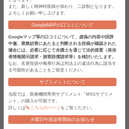
火曜日・金曜日の診療について
また、新しく精神科医師が加わり、二診制となります。
よろしくお願い申し上げます。
2024.08.26
FeNO測定検査について
GoogleMAPの口コミについて
2024.08.19
睡眠時無呼吸症候群について
Googleマップ等の口コミについて、虚偽の内容や誹謗
中傷、業務妨害にあたると判断される投稿が確認された
2024.04.01
火曜日午前診察開始のお知らせ
場合には、必要に応じて弁護士を通じて法的措置（発信
2024.03.26
者情報開示請求・損害賠償請求等）を検討いたします。
総合内科専門医・呼吸器専門医の着任について
なお、名誉毀損や侮辱行為は刑法上の違法行為に該当す
4月1日（月）より総合内科専門医・呼吸器専門医の外山医師が常勤で着任されま
る可能性があることをご留意ください。
す。
睡眠時無呼吸、慢性閉塞性肺疾患、長引く咳、アレルギーなどでお困りの方は是非
ご相談ください。
サプリメントについて
2023.04.03
中川 龍太郎医師の着任のお知らせ
当院では、医療機関専用サプリメント「MSSサプリメ
ント」の購入が可能です。
4月3日に中川 龍太郎医師が着任しました。
⇒中川 医師のプロフィールはこちら
詳しくは
こちらのページ
をご覧ください。
今後ともどうぞよろしくお願い致します。
火曜日午前診察開始のお知らせ
2022.09.30
オミクロン対応コロナワクチン接種について