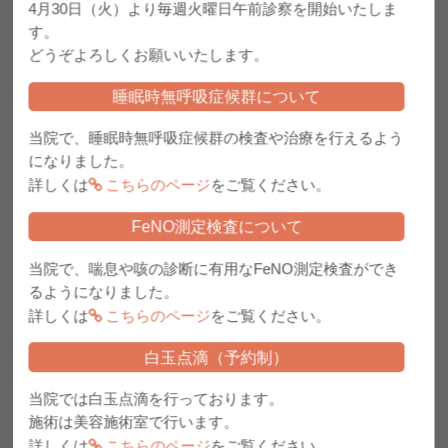
4月30日（火）より毎週火曜日午前診察を開始いたしま
10月1日（土）よりオミクロン対応コロナワクチン接種予約を
窓口
にて開始しま
す。
す。
※お電話ではなく窓口でご予約お願いいたします。
どうぞよろしくお願いいたします。
接種開始は10月3日（月）午後～になります。
睡眠時無呼吸症候群について
2022.09.12
火曜日午後診察は院長 永井が担当します。
当院で、睡眠時無呼吸症候群の検査や治療を行えるよう
2022.08.30
になりました。
『武田社/ノババックス製』コロナワクチン接種の予約について
詳しくは
こちらのページ
をご覧ください。
2022.06.10
新型コロナウィルスワクチン接種について
FeNO測定検査について
2022.03.18
当院で、喘息や咳の診断に有用なFeNO測定検査ができ
4月から第3土曜日も通常診療いたします。
るようになりました。
2022.02.24
詳しくは
こちらのページ
をご覧ください。
医療法人グループのクリニックのご紹介
白玉点滴（予約制）
2021.08.26
新型コロナワクチン予防接種について
当院では白玉点滴を行っております。
2021.03.12
施術は美容施術室で行います。
医療レーザー脱毛機器『エクセル HR』導入記念
詳しくは
こちらのページ
をご覧ください。