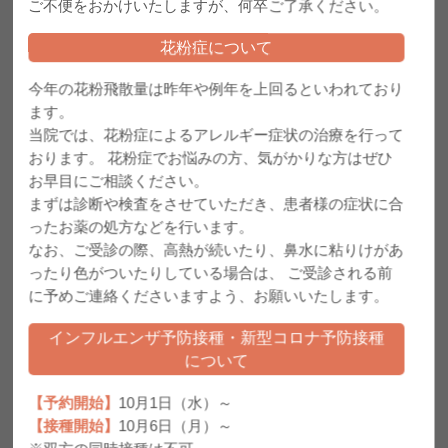
院長ご挨拶
ご不便をおかけいたしますが、何卒ご了承ください。
前院長の意志を引き継ぎ、
花粉症について
千林地区の住民の皆さまに
信頼される診療所になる事
今年の花粉飛散量は昨年や例年を上回るといわれており
を目指しております。その
ます。
ために適切な医療健康情報
当院では、花粉症によるアレルギー症状の治療を行って
を提供いたします。
おります。 花粉症でお悩みの方、気がかりな方はぜひ
この度、地域の皆さまのさ
お早目にご相談ください。
らなる健康増進のため、訪
まずは診断や検査をさせていただき、患者様の症状に合
問診療・訪問看護を拡充い
たしました。お気軽にご相
ったお薬の処方などを行います。
談ください。
なお、ご受診の際、高熱が続いたり、鼻水に粘りけがあ
前院長の南川先生とは常に
ったり色がついたりしている場合は、 ご受診される前
連絡を取れる体制を取っておりますので、代診をご希望の患
に予めご連絡くださいますよう、お願いいたします。
者さまはお申し出ください。
南川医院 院長 永井 進吾
インフルエンザ予防接種・新型コロナ予防接種
について
【予約開始】
10月1日（水）～
【接種開始】
10月6日（月）～
2026.07.02
夏季休診のお知らせ