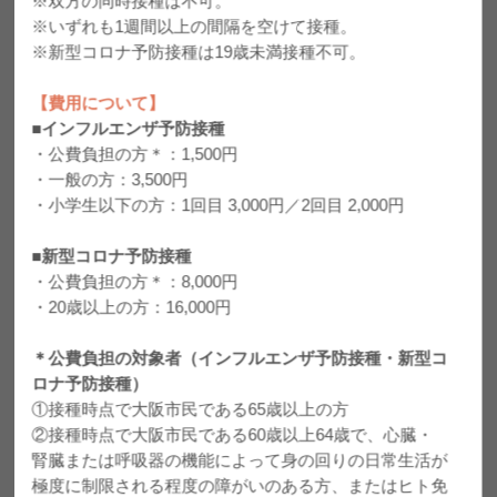
※双方の同時接種は不可。
8月12日（水）～8月15日（金）までをお盆休診とさせていただきます
。
※いずれも1週間以上の間隔を空けて接種。
8月17日（月）より平常通り診察をいたします。
お薬のご準備などお早めにお願い申し上げます。
※新型コロナ予防接種は19歳未満接種不可。
ご不便をおかけいたしますが、何卒ご了承ください。
【費用について】
2026.02.16
花粉症について
■インフルエンザ予防接種
・公費負担の方＊：1,500円
今年の花粉飛散量は昨年や例年を上回るといわれております。
当院では、花粉症によるアレルギー症状の治療を行っております。 花粉症でお悩
・一般の方：3,500円
みの方、気がかりな方はぜひお早目にご相談ください。
まずは診断や検査をさせていただき、患者様の症状に合ったお薬の処方などを行い
・小学生以下の方：1回目 3,000円／2回目 2,000円
ます。
なお、ご受診の際、高熱が続いたり、鼻水に粘りけがあったり色がついたりしてい
る場合は、 ご受診される前に予めご連絡くださいますよう、お願いいたします。
■新型コロナ予防接種
2025.06.05
・公費負担の方＊：8,000円
帯状疱疹ワクチンについて
・20歳以上の方：16,000円
当院では、帯状疱疹ワクチンの予防接種を行っております。
生ワクチンと不活化ワクチンの両方を取り扱っておりますので、ご希望の方はご相
談ください。
＊公費負担の対象者（インフルエンザ予防接種・新型コ
ロナ予防接種）
2025.04.14
①接種時点で大阪市民である65歳以上の方
明日 4月15日（火曜日）夕診から精神科外来を併設します
②接種時点で大阪市民である60歳以上64歳で、心臓・
2025.04.13
腎臓または呼吸器の機能によって身の回りの日常生活が
GoogleMAPの口コミについて
極度に制限される程度の障がいのある方、またはヒト免