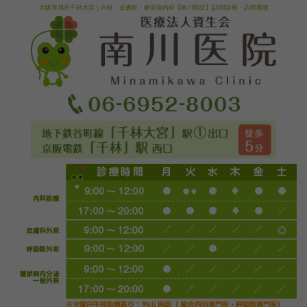
大阪市旭区千林大宮｜内科・皮膚科・糖尿病内科【南川医院】|訪問診療・訪問看護